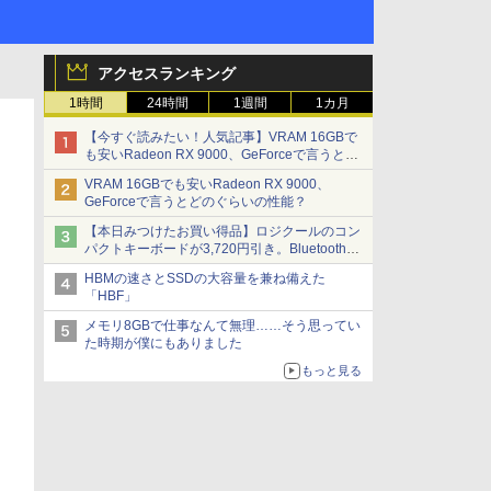
アクセスランキング
1時間
24時間
1週間
1カ月
【今すぐ読みたい！人気記事】VRAM 16GBで
も安いRadeon RX 9000、GeForceで言うとど
のぐらいの性能？ - PC Watch
VRAM 16GBでも安いRadeon RX 9000、
GeForceで言うとどのぐらいの性能？
【本日みつけたお買い得品】ロジクールのコン
パクトキーボードが3,720円引き。Bluetoothで3
台接続対応
HBMの速さとSSDの大容量を兼ね備えた
「HBF」
メモリ8GBで仕事なんて無理……そう思ってい
た時期が僕にもありました
もっと見る