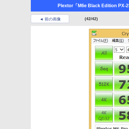
Plextor「M6e Black Edition PX
(42/42)
前の画像