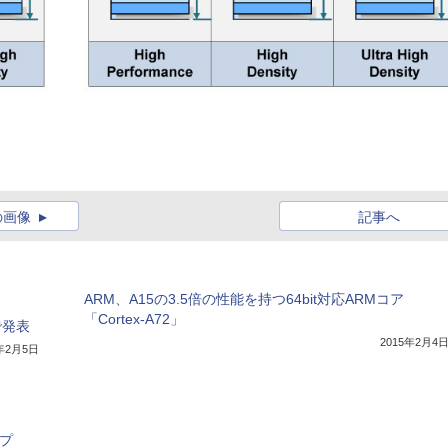
の画像
記事へ
ARM、A15の3.5倍の性能を持つ64bit対応ARMコア
「Cortex-A72」
で発表
2015年2月4
5年2月5日
プ