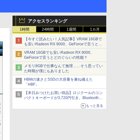
アクセスランキング
1時間
24時間
1週間
1カ月
【今すぐ読みたい！人気記事】VRAM 16GBで
も安いRadeon RX 9000、GeForceで言うとど
のぐらいの性能？ - PC Watch
VRAM 16GBでも安いRadeon RX 9000、
GeForceで言うとどのぐらいの性能？
メモリ8GBで仕事なんて無理……そう思ってい
た時期が僕にもありました
HBMの速さとSSDの大容量を兼ね備えた
「HBF」
【本日みつけたお買い得品】ロジクールのコン
パクトキーボードが3,720円引き。Bluetoothで3
台接続対応
もっと見る