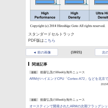
スタンダードセルトラック
PDF版は
こちら
(18/21)
前の画像
次
関連記事
後藤弘茂のWeekly海外ニュース
連載
ARMがハイエンドCPU「Cortex-A72」などを北京
201
後藤弘茂のWeekly海外ニュース
連載
オースティンで開発されたARMの次期フラッグシッ