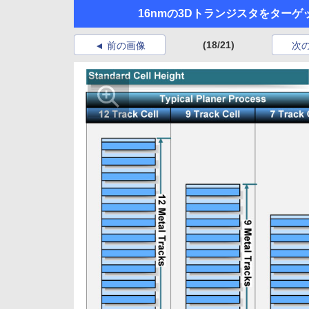
16nmの3Dトランジスタをターゲッ
(18/21)
前の画像
次