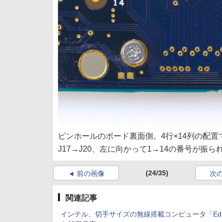
ピンホールのボード裏面側。4行×14列の配置
J17→J20、左に向かって1→14の番号が振ら
(24/35)
前の画像
次
関連記事
インテル、切手サイズの無線搭載コンピュータ「Edi