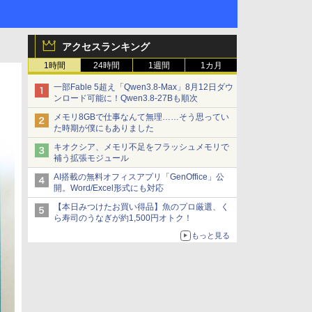
アクセスランキング
1時間
24時間
1週間
1カ月
一部Fable 5超え「Qwen3.8-Max」8月12日ダウ
ンロード可能に！Qwen3.8-27Bも順次
メモリ8GBで仕事なんて無理……そう思ってい
た時期が僕にもありました
キオクシア、メモリ不足をフラッシュメモリで
補う拡張モジュール
AI搭載の無料オフィスアプリ「GenOffice」公
開。Word/Excel形式にも対応
【本日みつけたお買い得品】魚のプロ厳選、く
ら寿司のうなぎが約1,500円オトク！
もっと見る