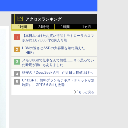
アクセスランキング
1時間
24時間
1週間
1カ月
【本日みつけたお買い得品】モトローラのスマ
ホが約1万7,000円で購入可能
HBMの速さとSSDの大容量を兼ね備えた
「HBF」
メモリ8GBで仕事なんて無理……そう思ってい
た時期が僕にもありました
格安の「DeepSeek API」が近日大幅値上げへ
ChatGPT、無料プランもテキストチャットが無
制限に。GPT-5.6 Solも改善
もっと見る