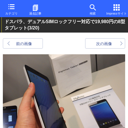
カテゴリ
過去記事
検索
Impressサイト
ドスパラ、デュアルSIMロックフリー対応で19,980円の8型
タブレット
(3/20)
前の画像
次の画像