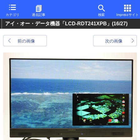
カテゴリ
過去記事
検索
Impressサイト
アイ・オー・データ機器「LCD-RDT241XPB」
(16/27)
前の画像
次の画像