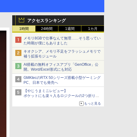
アクセスランキング
1時間
24時間
1週間
1カ月
メモリ8GBで仕事なんて無理……そう思ってい
た時期が僕にもありました
キオクシア、メモリ不足をフラッシュメモリで
補う拡張モジュール
AI搭載の無料オフィスアプリ「GenOffice」公
開。Word/Excel形式にも対応
GMKtecのRTX 50シリーズ搭載小型ゲーミング
PC、日本でも発売へ
【やじうまミニレビュー】
ポケットにも楽々入るロジクールの2つ折りマ
ウス「Mobi Fold」。その気になるギミックと
もっと見る
は？