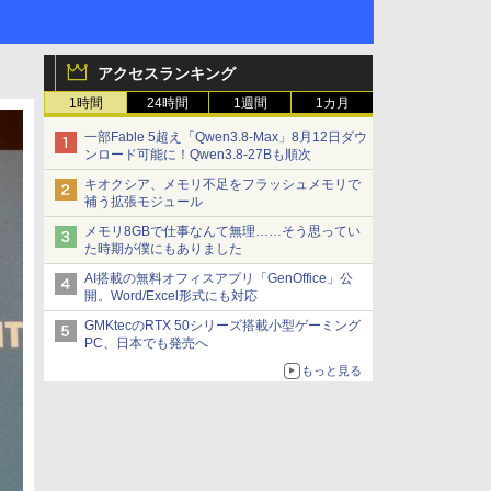
アクセスランキング
1時間
24時間
1週間
1カ月
一部Fable 5超え「Qwen3.8-Max」8月12日ダウ
ンロード可能に！Qwen3.8-27Bも順次
キオクシア、メモリ不足をフラッシュメモリで
補う拡張モジュール
メモリ8GBで仕事なんて無理……そう思ってい
た時期が僕にもありました
AI搭載の無料オフィスアプリ「GenOffice」公
開。Word/Excel形式にも対応
GMKtecのRTX 50シリーズ搭載小型ゲーミング
PC、日本でも発売へ
もっと見る