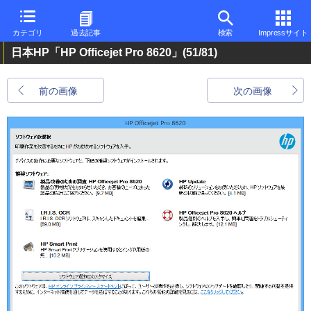
カテゴリ
過去記事
検索
Impressサイト
日本HP「HP Officejet Pro 8620」
(51/81)
前の画像
次の画像