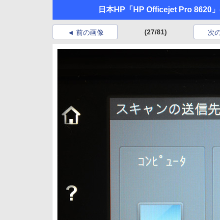
日本HP「HP Officejet Pro 8620」
(27/81)
前の画像
次