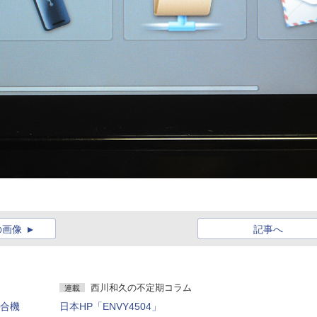
の画像
記事へ
西川和久の不定期コラム
連載
複合機
日本HP「ENVY4504」