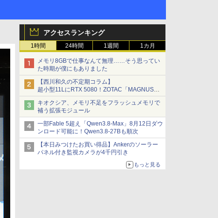
アクセスランキング
1時間
24時間
1週間
1カ月
メモリ8GBで仕事なんて無理……そう思ってい
た時期が僕にもありました
【西川和久の不定期コラム】
超小型11LにRTX 5080！ZOTAC「MAGNUS
ONE」最上位機の実力を探る
キオクシア、メモリ不足をフラッシュメモリで
補う拡張モジュール
一部Fable 5超え「Qwen3.8-Max」8月12日ダウ
ンロード可能に！Qwen3.8-27Bも順次
【本日みつけたお買い得品】Ankerのソーラー
パネル付き監視カメラが4千円引き
もっと見る