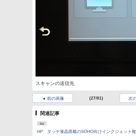
スキャンの送信先
(27/81)
前の画像
次
関連記事
.biz
HP、タッチ液晶搭載のSOHO向けインクジェット