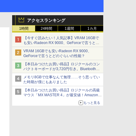
アクセスランキング
1時間
24時間
1週間
1カ月
【今すぐ読みたい！人気記事】VRAM 16GBで
も安いRadeon RX 9000、GeForceで言うとど
のぐらいの性能？ - PC Watch
VRAM 16GBでも安いRadeon RX 9000、
GeForceで言うとどのぐらいの性能？
【本日みつけたお買い得品】ロジクールのコン
パクトキーボードが3,720円引き。Bluetoothで3
台接続対応
メモリ8GBで仕事なんて無理……そう思ってい
た時期が僕にもありました
【本日みつけたお買い得品】ロジクールの高級
マウス「MX MASTER 4」が最安値！Amazonで
3千円弱の割引
もっと見る