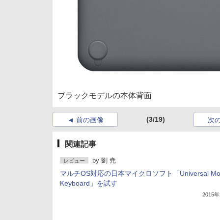
ブラックモデルの本体背面
(3/19)
前の画像
次
関連記事
by
劉 尭
レビュー
マルチOS対応の日本マイクロソフト「Universal Mob
Keyboard」を試す
2015