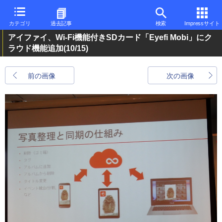
カテゴリ
過去記事
検索
Impressサイト
アイファイ、Wi-Fi機能付きSDカード「Eyefi Mobi」にク
ラウド機能追加
(10/15)
前の画像
次の画像