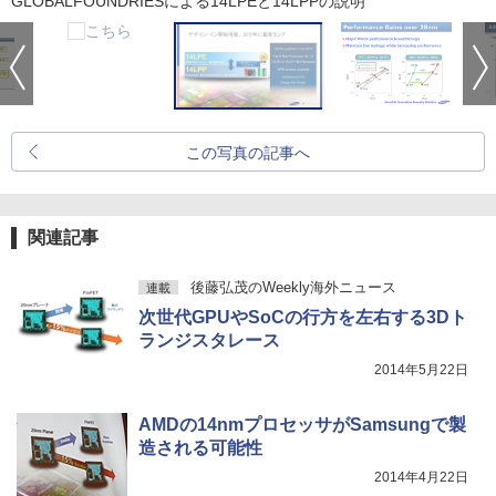
GLOBALFOUNDRIESによる14LPEと14LPPの説明
この写真の記事へ
関連記事
後藤弘茂のWeekly海外ニュース
連載
次世代GPUやSoCの行方を左右する3Dト
ランジスタレース
2014年5月22日
AMDの14nmプロセッサがSamsungで製
造される可能性
2014年4月22日