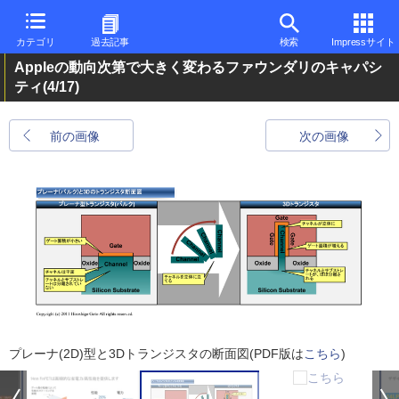
カテゴリ
過去記事
検索
Impressサイト
Appleの動向次第で大きく変わるファウンダリのキャパシ
ティ
(4/17)
前の画像
次の画像
プレーナ(2D)型と3Dトランジスタの断面図(PDF版は
こちら
)