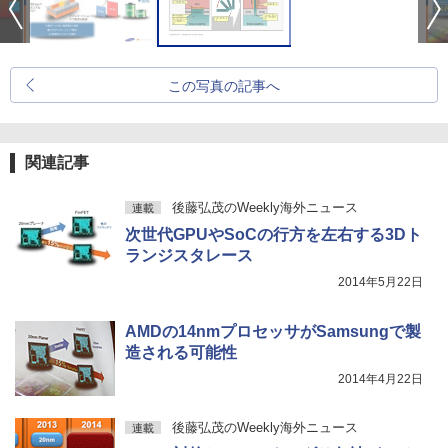
この写真の記事へ
関連記事
後藤弘茂のWeekly海外ニュース
連載
次世代GPUやSoCの行方を左右する3Dト
ランジスタレース
2014年5月22日
AMDの14nmプロセッサがSamsungで製
造される可能性
2014年4月22日
後藤弘茂のWeekly海外ニュース
連載