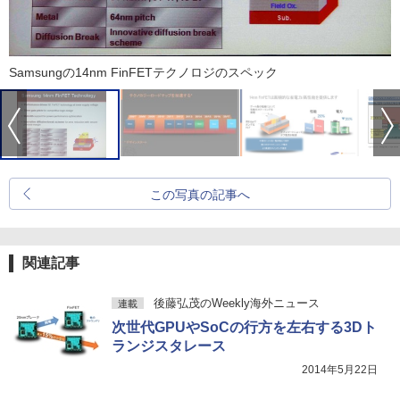
Samsungの14nm FinFETテクノロジのスペック
この写真の記事へ
関連記事
後藤弘茂のWeekly海外ニュース
連載
次世代GPUやSoCの行方を左右する3Dト
ランジスタレース
2014年5月22日