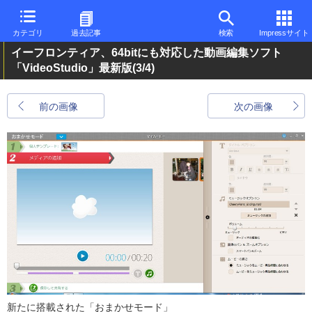
カテゴリ
過去記事
検索
Impressサイト
イーフロンティア、64bitにも対応した動画編集ソフト
「VideoStudio」最新版
(3/4)
前の画像
次の画像
新たに搭載された「おまかせモード」