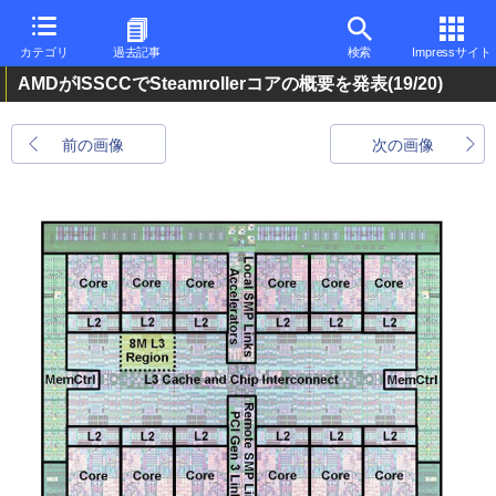
カテゴリ
過去記事
検索
Impressサイト
AMDがISSCCでSteamrollerコアの概要を発表
(19/20)
前の画像
次の画像