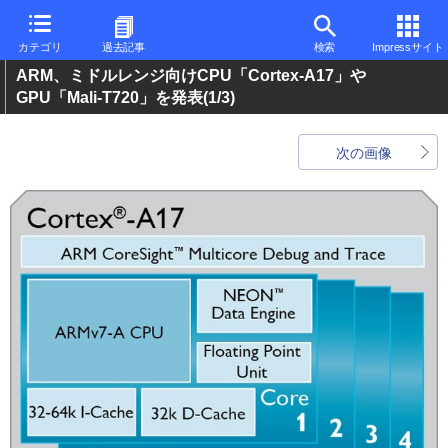
カテゴリ
過去記事
検索
Impressサイト
ARM、ミドルレンジ向けCPU「Cortex-A17」や
GPU「Mali-T720」を発表
(1/3)
次の画像