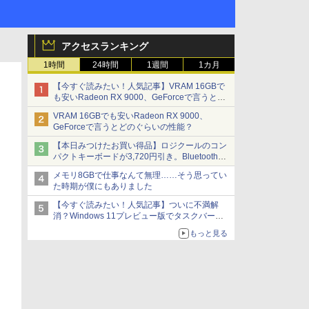
アクセスランキング
1時間
24時間
1週間
1カ月
【今すぐ読みたい！人気記事】VRAM 16GBで
も安いRadeon RX 9000、GeForceで言うとど
のぐらいの性能？ - PC Watch
VRAM 16GBでも安いRadeon RX 9000、
GeForceで言うとどのぐらいの性能？
【本日みつけたお買い得品】ロジクールのコン
パクトキーボードが3,720円引き。Bluetoothで3
台接続対応
メモリ8GBで仕事なんて無理……そう思ってい
た時期が僕にもありました
【今すぐ読みたい！人気記事】ついに不満解
消？Windows 11プレビュー版でタスクバーの
配置変更を徹底検証 - PC Watch
もっと見る