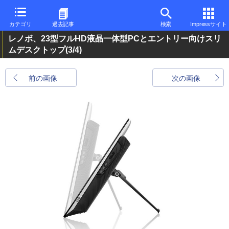
カテゴリ
過去記事
検索
Impressサイト
レノボ、23型フルHD液晶一体型PCとエントリー向けスリ
ムデスクトップ
(3/4)
前の画像
次の画像