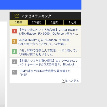
アクセスランキング
1時間
24時間
1週間
1カ月
【今すぐ読みたい！人気記事】VRAM 16GBで
も安いRadeon RX 9000、GeForceで言うとど
のぐらいの性能？ - PC Watch
VRAM 16GBでも安いRadeon RX 9000、
GeForceで言うとどのぐらいの性能？
メモリ8GBで仕事なんて無理……そう思ってい
た時期が僕にもありました
【本日みつけたお買い得品】ロジクールのコン
パクトキーボードが3,720円引き。Bluetoothで3
台接続対応
HBMの速さとSSDの大容量を兼ね備えた
「HBF」
もっと見る