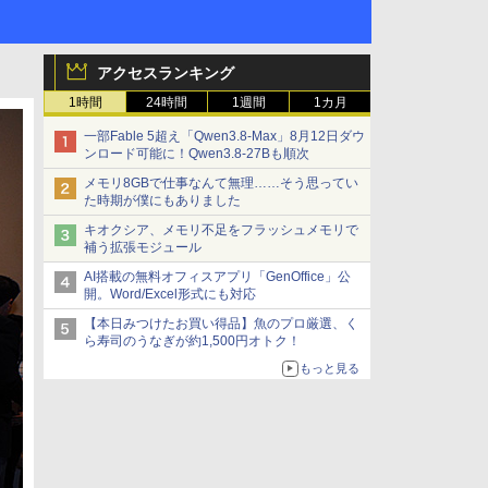
アクセスランキング
1時間
24時間
1週間
1カ月
一部Fable 5超え「Qwen3.8-Max」8月12日ダウ
ンロード可能に！Qwen3.8-27Bも順次
メモリ8GBで仕事なんて無理……そう思ってい
た時期が僕にもありました
キオクシア、メモリ不足をフラッシュメモリで
補う拡張モジュール
AI搭載の無料オフィスアプリ「GenOffice」公
開。Word/Excel形式にも対応
【本日みつけたお買い得品】魚のプロ厳選、く
ら寿司のうなぎが約1,500円オトク！
もっと見る