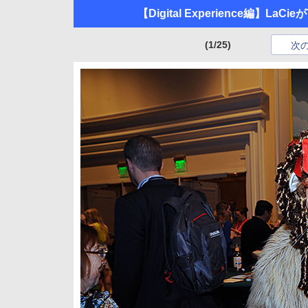
【Digital Experience編】LaC
(1/25)
次