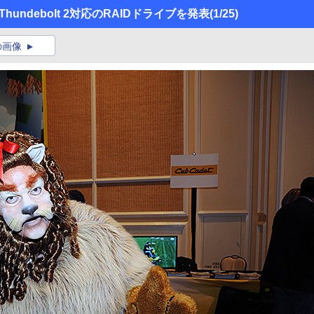
ieがThundebolt 2対応のRAIDドライブを発表
(1/25)
の画像