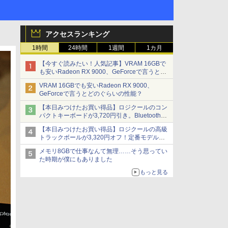
アクセスランキング
1時間
24時間
1週間
1カ月
【今すぐ読みたい！人気記事】VRAM 16GBで
も安いRadeon RX 9000、GeForceで言うとど
のぐらいの性能？ - PC Watch
VRAM 16GBでも安いRadeon RX 9000、
GeForceで言うとどのぐらいの性能？
【本日みつけたお買い得品】ロジクールのコン
パクトキーボードが3,720円引き。Bluetoothで3
台接続対応
【本日みつけたお買い得品】ロジクールの高級
トラックボールが3,320円オフ！定番モデルも
5,280円に割引中
メモリ8GBで仕事なんて無理……そう思ってい
た時期が僕にもありました
もっと見る