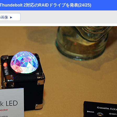
ieがThundebolt 2対応のRAIDドライブを発表
(24/25)
の画像