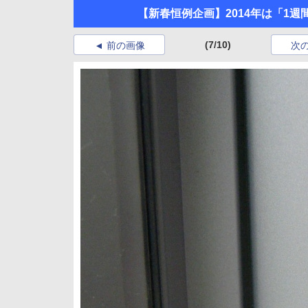
【新春恒例企画】2014年は「1週
(7/10)
前の画像
次