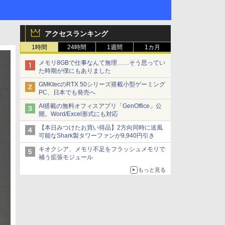
アクセスランキング
1時間
24時間
1週間
1カ月
メモリ8GBで仕事なんて無理……そう思ってい
た時期が僕にもありました
GMKtecのRTX 50シリーズ搭載小型ゲーミング
PC、日本でも発売へ
AI搭載の無料オフィスアプリ「GenOffice」公
開。Word/Excel形式にも対応
【本日みつけたお買い得品】2方向同時に送風
可能なShark製タワーファンが9,940円引き
キオクシア、メモリ不足をフラッシュメモリで
補う拡張モジュール
もっと見る