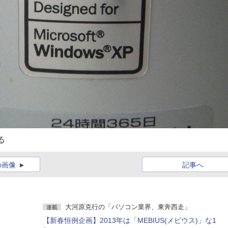
る
の画像
記事へ
大河原克行の「パソコン業界、東奔西走」
連載
【新春恒例企画】2013年は「MEBIUS(メビウス)」な1