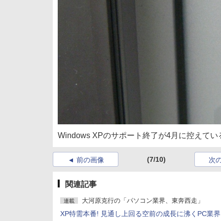
Windows XPのサポート終了が4月に控えてい
(7/10)
前の画像
次
関連記事
大河原克行の「パソコン業界、東奔西走」
連載
XP特需本番! 見通し上回る空前の成長に沸くPC業界