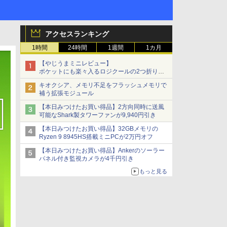
アクセスランキング
1時間
24時間
1週間
1カ月
【やじうまミニレビュー】
ポケットにも楽々入るロジクールの2つ折りマ
ウス「Mobi Fold」。その気になるギミックと
キオクシア、メモリ不足をフラッシュメモリで
は？
補う拡張モジュール
【本日みつけたお買い得品】2方向同時に送風
可能なShark製タワーファンが9,940円引き
【本日みつけたお買い得品】32GBメモリの
Ryzen 9 8945HS搭載ミニPCが2万円オフ
【本日みつけたお買い得品】Ankerのソーラー
パネル付き監視カメラが4千円引き
もっと見る