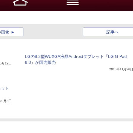
の画像
記事へ
LGの8.3型WUXGA液晶Androidタブレット「LG G Pad
8.3」が国内販売
年5月12日
2013年11月26
レット
3年9月3日