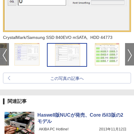
CrystalMark/Samsung SSD 840EVO mSATA。HDD 44773
この写真の記事へ
関連記事
Haswell版NUCが発売、Core i5/i3版の2
モデル
AKIBA PC Hotline!
2013年11月12日