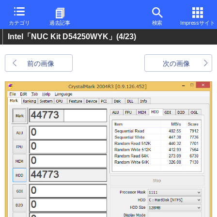
カテゴリ
過去記事
検索
Impressサイト
Intel「NUC Kit D54250WYK」
(4/23)
前の画像
次の画像