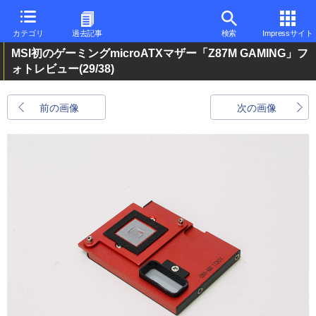
カテゴリ
過去記事
検索
Impressサイト
MSI初のゲーミングmicroATXマザー「Z87M GAMING」フ
ォトレビュー
(29/38)
前の画像
次の画像