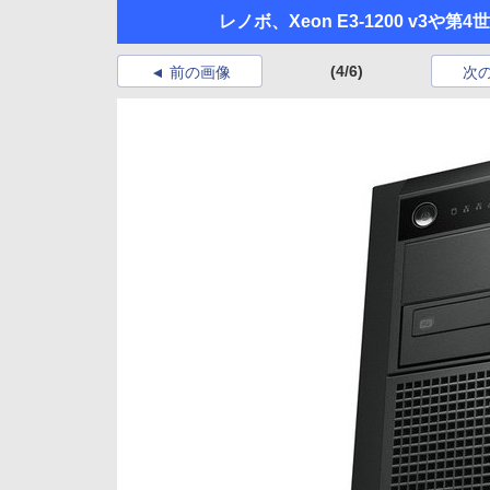
レノボ、Xeon E3-1200 v3や
(4/6)
前の画像
次