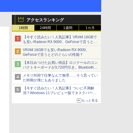
アクセスランキング
1時間
24時間
1週間
1カ月
【今すぐ読みたい！人気記事】VRAM 16GBで
も安いRadeon RX 9000、GeForceで言うとど
のぐらいの性能？ - PC Watch
VRAM 16GBでも安いRadeon RX 9000、
GeForceで言うとどのぐらいの性能？
【本日みつけたお買い得品】ロジクールのコン
パクトキーボードが3,720円引き。Bluetoothで3
台接続対応
メモリ8GBで仕事なんて無理……そう思ってい
た時期が僕にもありました
【今すぐ読みたい！人気記事】ついに不満解
消？Windows 11プレビュー版でタスクバーの
配置変更を徹底検証 - PC Watch
もっと見る