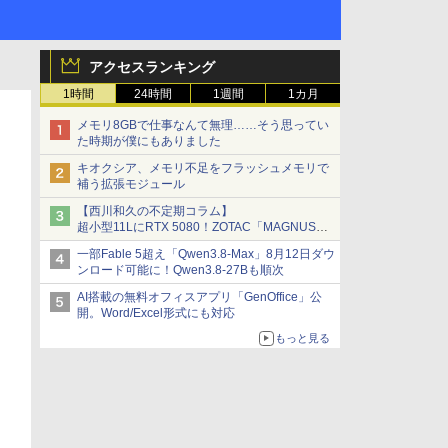
アクセスランキング
1時間
24時間
1週間
1カ月
メモリ8GBで仕事なんて無理……そう思ってい
た時期が僕にもありました
キオクシア、メモリ不足をフラッシュメモリで
補う拡張モジュール
【西川和久の不定期コラム】
超小型11LにRTX 5080！ZOTAC「MAGNUS
ONE」最上位機の実力を探る
一部Fable 5超え「Qwen3.8-Max」8月12日ダウ
ンロード可能に！Qwen3.8-27Bも順次
AI搭載の無料オフィスアプリ「GenOffice」公
開。Word/Excel形式にも対応
もっと見る