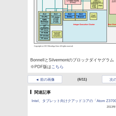
BonnellとSilvermontのブロックダイヤグラム
※PDF版は
こちら
(6/11)
前の画像
次
関連記事
Intel、タブレット向けクアッドコアの「Atom Z370
2013