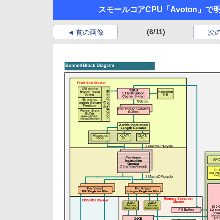
スモールコアCPU「Avoton」で
(6/11)
前の画像
次