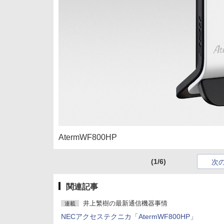
AtermWF800HP
(1/6)
次
関連記事
井上繁樹の最新通信機器事情
連載
NECアクセステクニカ「AtermWF800HP」