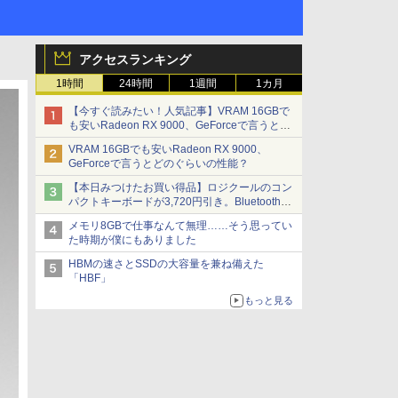
アクセスランキング
1時間
24時間
1週間
1カ月
【今すぐ読みたい！人気記事】VRAM 16GBで
も安いRadeon RX 9000、GeForceで言うとど
のぐらいの性能？ - PC Watch
VRAM 16GBでも安いRadeon RX 9000、
GeForceで言うとどのぐらいの性能？
【本日みつけたお買い得品】ロジクールのコン
パクトキーボードが3,720円引き。Bluetoothで3
台接続対応
メモリ8GBで仕事なんて無理……そう思ってい
た時期が僕にもありました
HBMの速さとSSDの大容量を兼ね備えた
「HBF」
もっと見る