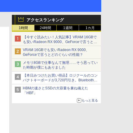
アクセスランキング
1時間
24時間
1週間
1カ月
【今すぐ読みたい！人気記事】VRAM 16GBで
も安いRadeon RX 9000、GeForceで言うとど
のぐらいの性能？ - PC Watch
VRAM 16GBでも安いRadeon RX 9000、
GeForceで言うとどのぐらいの性能？
メモリ8GBで仕事なんて無理……そう思ってい
た時期が僕にもありました
【本日みつけたお買い得品】ロジクールのコン
パクトキーボードが3,720円引き。Bluetoothで3
台接続対応
HBMの速さとSSDの大容量を兼ね備えた
「HBF」
もっと見る