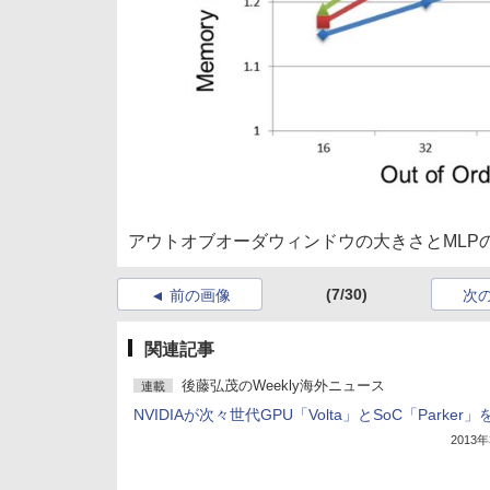
アウトオブオーダウィンドウの大きさとMLP
(7/30)
前の画像
次
関連記事
後藤弘茂のWeekly海外ニュース
連載
NVIDIAが次々世代GPU「Volta」とSoC「Parker
2013