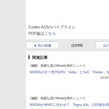
Cortex-A15のパイプライン
PDF版は
こちら
(12/30)
前の画像
次
関連記事
後藤弘茂のWeekly海外ニュース
連載
NVIDIAが次々世代GPU「Volta」とSoC「Parker
2013
後藤弘茂のWeekly海外ニュース
連載
NVIDIAがMWCに合わせて「Tegra 4/4i」の詳細を