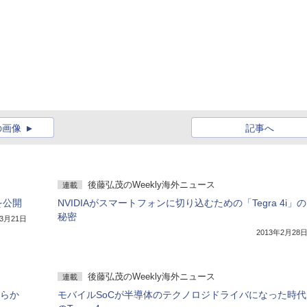
の画像
記事へ
後藤弘茂のWeekly海外ニュース
連載
」を公開
NVIDIAがスマートフォンに切り込むための「Tegra 4i」の
秘密
年3月21日
2013年2月28
後藤弘茂のWeekly海外ニュース
連載
明らか
モバイルSoCが半導体のテクノロジドライバになった時代