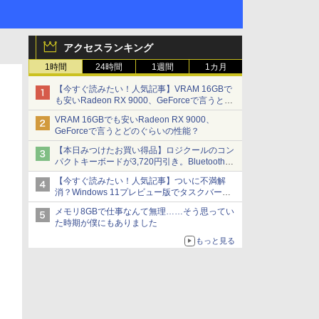
アクセスランキング
1時間
24時間
1週間
1カ月
【今すぐ読みたい！人気記事】VRAM 16GBで
も安いRadeon RX 9000、GeForceで言うとど
のぐらいの性能？ - PC Watch
VRAM 16GBでも安いRadeon RX 9000、
GeForceで言うとどのぐらいの性能？
【本日みつけたお買い得品】ロジクールのコン
パクトキーボードが3,720円引き。Bluetoothで3
台接続対応
【今すぐ読みたい！人気記事】ついに不満解
消？Windows 11プレビュー版でタスクバーの
配置変更を徹底検証 - PC Watch
メモリ8GBで仕事なんて無理……そう思ってい
た時期が僕にもありました
もっと見る