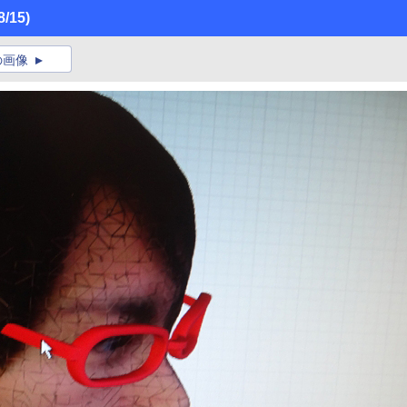
8/15)
の画像