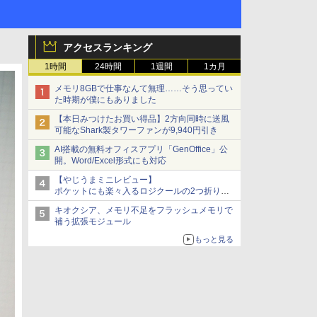
アクセスランキング
1時間
24時間
1週間
1カ月
メモリ8GBで仕事なんて無理……そう思ってい
た時期が僕にもありました
【本日みつけたお買い得品】2方向同時に送風
可能なShark製タワーファンが9,940円引き
AI搭載の無料オフィスアプリ「GenOffice」公
開。Word/Excel形式にも対応
【やじうまミニレビュー】
ポケットにも楽々入るロジクールの2つ折りマ
ウス「Mobi Fold」。その気になるギミックと
キオクシア、メモリ不足をフラッシュメモリで
は？
補う拡張モジュール
もっと見る