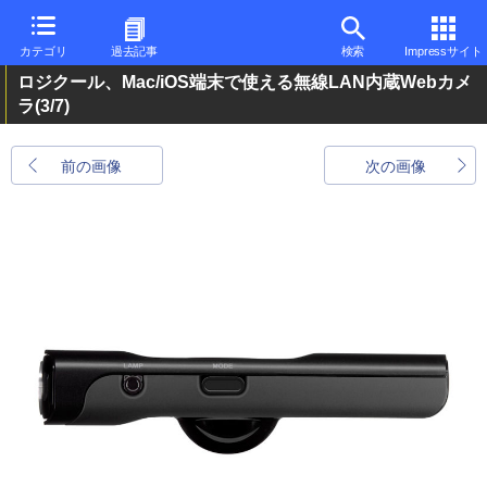
カテゴリ
過去記事
検索
Impressサイト
ロジクール、Mac/iOS端末で使える無線LAN内蔵Webカメ
ラ
(3/7)
前の画像
次の画像