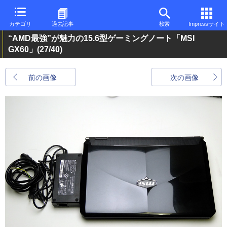
カテゴリ
過去記事
検索
Impressサイト
“AMD最強”が魅力の15.6型ゲーミングノート「MSI
GX60」
(27/40)
前の画像
次の画像