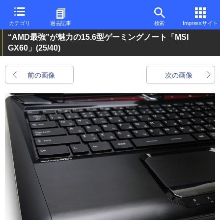
カテゴリ
過去記事
検索
Impressサイト
“AMD最強”が魅力の15.6型ゲーミングノート「MSI
GX60」
(25/40)
前の画像
次の画像