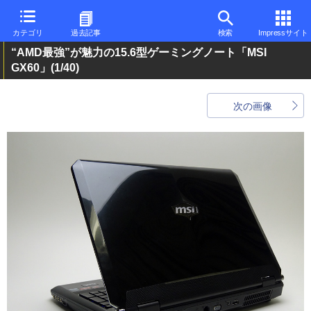
カテゴリ
過去記事
検索
Impressサイト
“AMD最強”が魅力の15.6型ゲーミングノート「MSI
GX60」
(1/40)
次の画像