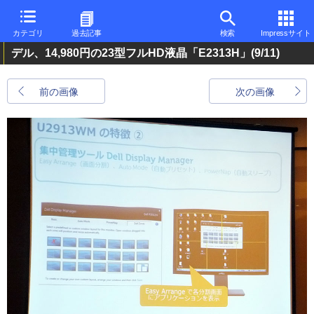
カテゴリ
過去記事
検索
Impressサイト
デル、14,980円の23型フルHD液晶「E2313H」
(9/11)
前の画像
次の画像