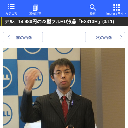
カテゴリ
過去記事
検索
Impressサイト
デル、14,980円の23型フルHD液晶「E2313H」
(3/11)
前の画像
次の画像