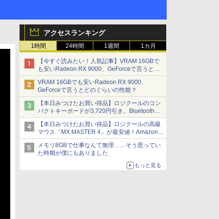
アクセスランキング
1時間
24時間
1週間
1カ月
【今すぐ読みたい！人気記事】VRAM 16GBで
も安いRadeon RX 9000、GeForceで言うとど
のぐらいの性能？ - PC Watch
VRAM 16GBでも安いRadeon RX 9000、
GeForceで言うとどのぐらいの性能？
【本日みつけたお買い得品】ロジクールのコン
パクトキーボードが3,720円引き。Bluetoothで3
台接続対応
【本日みつけたお買い得品】ロジクールの高級
マウス「MX MASTER 4」が最安値！Amazonで
3千円弱の割引
メモリ8GBで仕事なんて無理……そう思ってい
た時期が僕にもありました
もっと見る