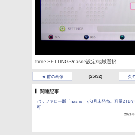
torne SETTINGS/nasne設定/地域選択
(25/32)
前の画像
次
関連記事
バッファロー版「nasne」が3月末発売。容量2TB
可
2021