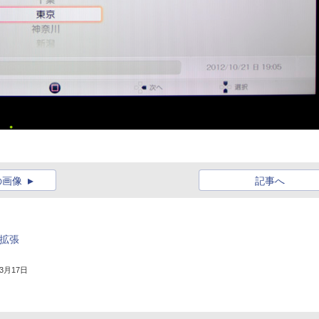
の画像
記事へ
で拡張
年3月17日