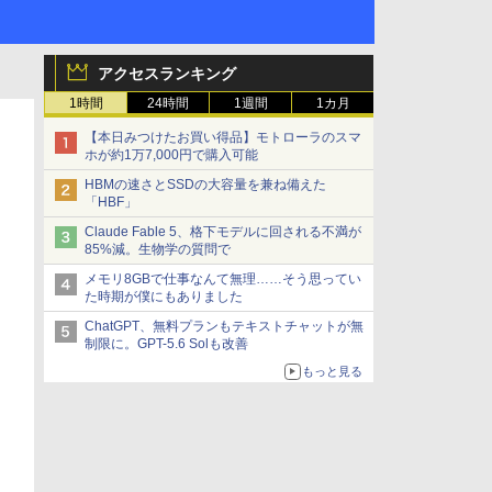
アクセスランキング
1時間
24時間
1週間
1カ月
【本日みつけたお買い得品】モトローラのスマ
ホが約1万7,000円で購入可能
HBMの速さとSSDの大容量を兼ね備えた
「HBF」
Claude Fable 5、格下モデルに回される不満が
85%減。生物学の質問で
メモリ8GBで仕事なんて無理……そう思ってい
た時期が僕にもありました
ChatGPT、無料プランもテキストチャットが無
制限に。GPT-5.6 Solも改善
もっと見る