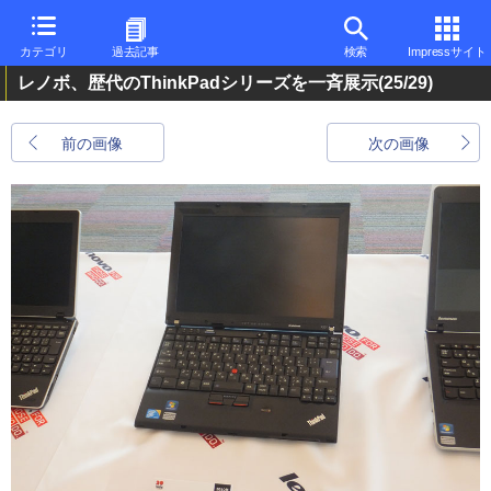
カテゴリ
過去記事
検索
Impressサイト
レノボ、歴代のThinkPadシリーズを一斉展示
(25/29)
前の画像
次の画像