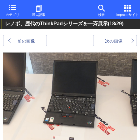
カテゴリ
過去記事
検索
Impressサイト
レノボ、歴代のThinkPadシリーズを一斉展示
(18/29)
前の画像
次の画像