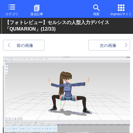
カテゴリ
過去記事
検索
Impressサイト
【フォトレビュー】セルシスの人型入力デバイス
「QUMARION」
(12/33)
前の画像
次の画像