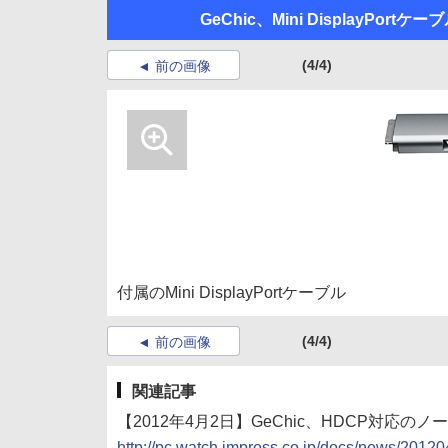
GeChic、Mini DisplayPort
(4/4)
前の画像
付属のMini DisplayPortケーブル
(4/4)
前の画像
関連記事
【2012年4月2日】GeChic、HDCP対応
http://pc.watch.impress.co.jp/docs/news/201