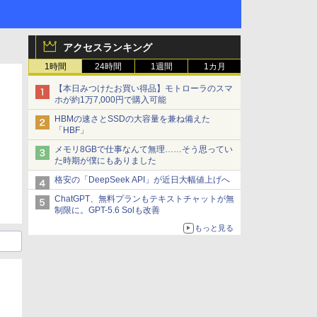
アクセスランキング
1時間
24時間
1週間
1カ月
【本日みつけたお買い得品】モトローラのスマ
ホが約1万7,000円で購入可能
HBMの速さとSSDの大容量を兼ね備えた
「HBF」
メモリ8GBで仕事なんて無理……そう思ってい
た時期が僕にもありました
格安の「DeepSeek API」が近日大幅値上げへ
ChatGPT、無料プランもテキストチャットが無
制限に。GPT-5.6 Solも改善
もっと見る