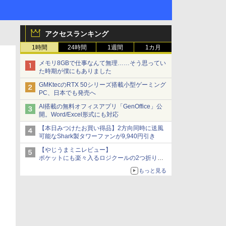
アクセスランキング
1時間
24時間
1週間
1カ月
メモリ8GBで仕事なんて無理……そう思ってい
た時期が僕にもありました
GMKtecのRTX 50シリーズ搭載小型ゲーミング
PC、日本でも発売へ
AI搭載の無料オフィスアプリ「GenOffice」公
開。Word/Excel形式にも対応
【本日みつけたお買い得品】2方向同時に送風
可能なShark製タワーファンが9,940円引き
【やじうまミニレビュー】
ポケットにも楽々入るロジクールの2つ折りマ
ウス「Mobi Fold」。その気になるギミックと
もっと見る
は？