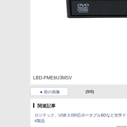
LBD-PME6U3MSV
(5/5)
前の画像
関連記事
ロジテック、USB 3.0対応ポータブルBDなど光学
4製品