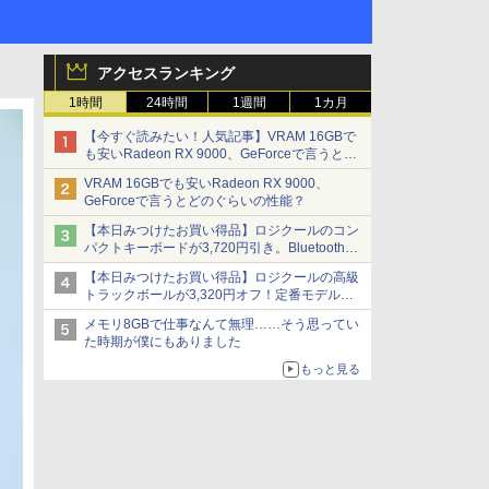
アクセスランキング
1時間
24時間
1週間
1カ月
【今すぐ読みたい！人気記事】VRAM 16GBで
も安いRadeon RX 9000、GeForceで言うとど
のぐらいの性能？ - PC Watch
VRAM 16GBでも安いRadeon RX 9000、
GeForceで言うとどのぐらいの性能？
【本日みつけたお買い得品】ロジクールのコン
パクトキーボードが3,720円引き。Bluetoothで3
台接続対応
【本日みつけたお買い得品】ロジクールの高級
トラックボールが3,320円オフ！定番モデルも
5,280円に割引中
メモリ8GBで仕事なんて無理……そう思ってい
た時期が僕にもありました
もっと見る