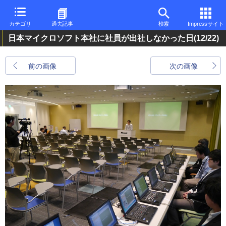
カテゴリ
過去記事
検索
Impressサイト
日本マイクロソフト本社に社員が出社しなかった日
(12/22)
前の画像
次の画像