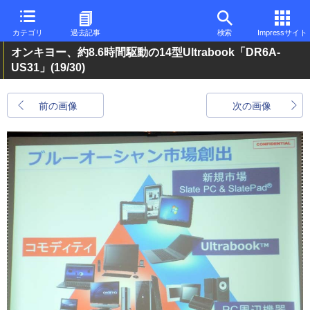
カテゴリ
過去記事
検索
Impressサイト
オンキヨー、約8.6時間駆動の14型Ultrabook「DR6A-
US31」
(19/30)
前の画像
次の画像