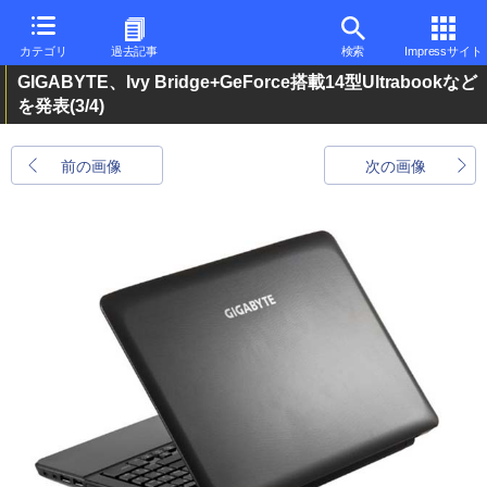
カテゴリ
過去記事
検索
Impressサイト
GIGABYTE、Ivy Bridge+GeForce搭載14型Ultrabookなど
を発表
(3/4)
前の画像
次の画像